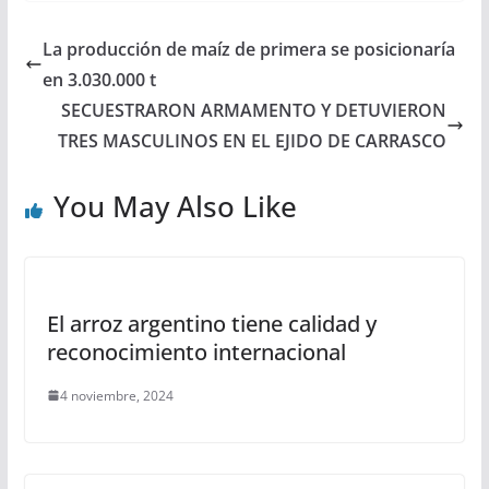
h
a
w
e
h
a
c
i
s
a
La producción de maíz de primera se posicionaría
t
e
t
s
r
en 3.030.000 t
s
b
t
e
e
SECUESTRARON ARMAMENTO Y DETUVIERON
TRES MASCULINOS EN EL EJIDO DE CARRASCO
A
o
e
n
p
o
r
g
You May Also Like
p
k
e
r
El arroz argentino tiene calidad y
reconocimiento internacional
4 noviembre, 2024