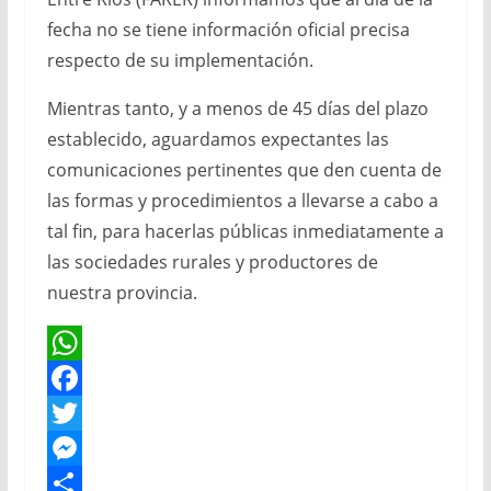
fecha no se tiene información oficial precisa
respecto de su implementación.
Mientras tanto, y a menos de 45 días del plazo
establecido, aguardamos expectantes las
comunicaciones pertinentes que den cuenta de
las formas y procedimientos a llevarse a cabo a
tal fin, para hacerlas públicas inmediatamente a
las sociedades rurales y productores de
nuestra provincia.
W
h
F
a
a
T
t
c
w
M