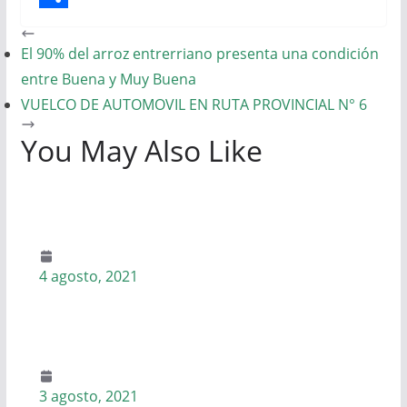
s
e
i
e
S
A
b
t
s
h
El 90% del arroz entrerriano presenta una condición
entre Buena y Muy Buena
p
o
t
s
a
VUELCO DE AUTOMOVIL EN RUTA PROVINCIAL N° 6
p
o
e
e
r
k
r
n
e
You May Also Like
g
e
r
4 agosto, 2021
3 agosto, 2021