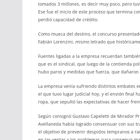
tomados 3 millones, es decir muy poco, pero tuv
Ese fue el inicio de este proceso que termina c
perdió capacidad de crédito.
Como mueca del destino, el concurso presentado
Fabián Lorenzini, mismo letrado que históricamen
Fuentes ligadas a la empresa recuerdan también
que es el sindical, que luego de la contienda pol
hubo paros y medidas que fuerza, que dañaron 
La empresa venía sufriendo distintos embates 
el que tuvo lugar judicial hoy, y el envión final 
ropa, que sepultó las expectativas de hacer frente
Según consignó Gustavo Capeletti de Mirador Pro
Avellaneda había logrado consensuar con sus tr
el objetivo de prevenir despidos tempranos a raí
en las ventas y los problemas para conseguir ma