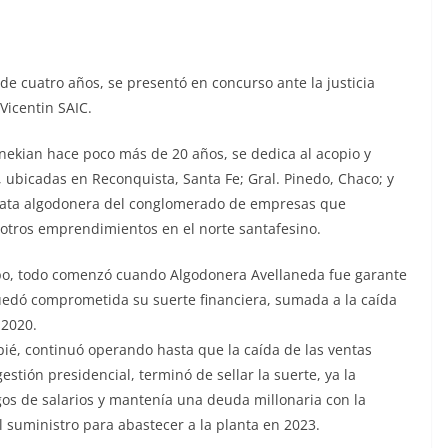
e cuatro años, se presentó en concurso ante la justicia
Vicentin SAIC.
nekian hace poco más de 20 años, se dedica al acopio y
, ubicadas en Reconquista, Santa Fe; Gral. Pinedo, Chaco; y
 pata algodonera del conglomerado de empresas que
tros emprendimientos en el norte santafesino.
po, todo comenzó cuando Algodonera Avellaneda fue garante
 quedó comprometida su suerte financiera, sumada a la caída
 2020.
pié, continuó operando hasta que la caída de las ventas
stión presidencial, terminó de sellar la suerte, ya la
gos de salarios y mantenía una deuda millonaria con la
l suministro para abastecer a la planta en 2023.