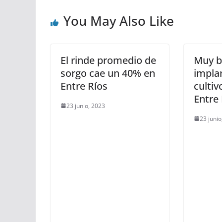
A
o
e
n
p
o
r
g
You May Also Like
p
k
e
r
El rinde promedio de
Muy 
sorgo cae un 40% en
impla
Entre Ríos
cultiv
Entre 
23 junio, 2023
23 junio