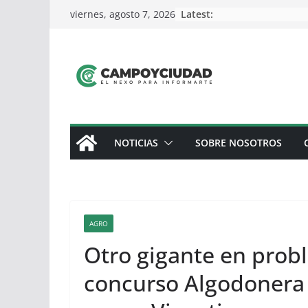
Skip
Latest:
viernes, agosto 7, 2026
to
content
NOTICIAS
SOBRE NOSOTROS
AGRO
Otro gigante en prob
concurso Algodonera