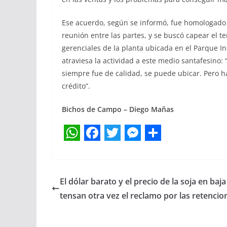
Ese acuerdo, según se informó, fue homologado 
reunión entre las partes, y se buscó capear el t
gerenciales de la planta ubicada en el Parque 
atraviesa la actividad a este medio santafesino:
siempre fue de calidad, se puede ubicar. Pero ha
crédito”.
Bichos de Campo – Diego Mañas
W
F
T
M
S
h
a
w
e
h
a
c
i
s
a
El dólar barato y el precio de la soja en baja
t
e
t
s
r
tensan otra vez el reclamo por las retencio
s
b
t
e
e