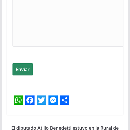
Enviar
W
F
T
M
S
h
a
w
e
h
a
c
i
s
a
El diputado Atilio Benedetti estuvo en la Rural de