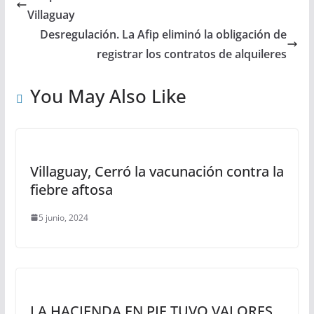
t
e
t
s
r
Villaguay
s
b
t
e
e
Desregulación. La Afip eliminó la obligación de
registrar los contratos de alquileres
A
o
e
n
p
o
r
g
You May Also Like
p
k
e
r
Villaguay, Cerró la vacunación contra la
fiebre aftosa
5 junio, 2024
LA HACIENDA EN PIE TUVO VALORES