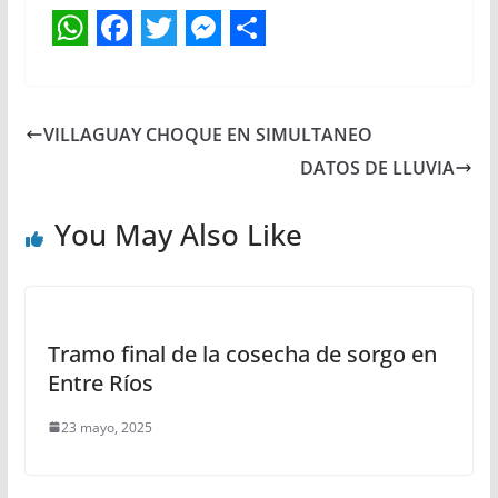
W
F
T
M
S
h
a
w
e
h
a
c
i
s
a
VILLAGUAY CHOQUE EN SIMULTANEO
t
e
t
s
r
DATOS DE LLUVIA
s
b
t
e
e
You May Also Like
A
o
e
n
p
o
r
g
p
k
e
r
Tramo final de la cosecha de sorgo en
Entre Ríos
23 mayo, 2025