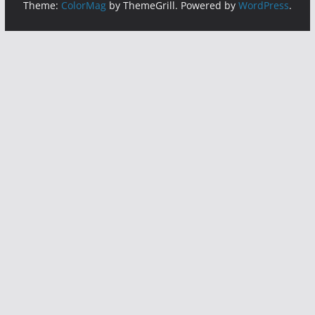
Theme:
ColorMag
by ThemeGrill. Powered by
WordPress
.