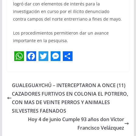
logró dar con elementos de interés para la
investigación en curso por el ilícito denunciado
contra campos del norte entrerriano a fines de mayo.
Los procedimientos permitieron dar un avance
importante en la pesquisa.
W
F
T
M
S
h
a
w
e
h
a
c
i
s
a
GUALEGUAYCHÚ – INTERCEPTARON A ONCE (11)
t
e
t
s
r
CAZADORES FURTIVOS EN COLONIA EL POTRERO,
s
b
t
e
e
CON MAS DE VEINTE PERROS Y ANIMALES
SILVESTRES FAENADOS
A
o
e
n
Hoy 4 de junio Cumple 93 años don Víctor
p
o
r
g
Francisco Velázquez
p
k
e