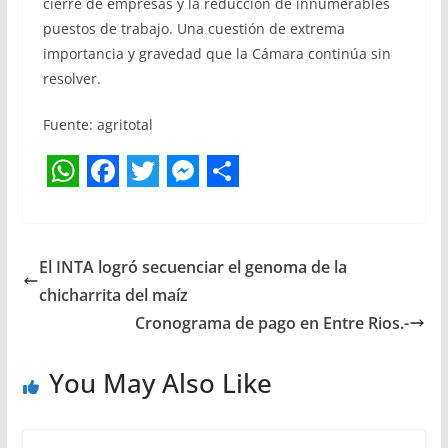
cierre de empresas y la reducción de innumerables
puestos de trabajo. Una cuestión de extrema
importancia y gravedad que la Cámara continúa sin
resolver.
Fuente: agritotal
W
F
T
M
S
h
a
w
e
h
a
c
i
s
a
El INTA logró secuenciar el genoma de la
t
e
t
s
r
chicharrita del maíz
s
b
t
e
e
Cronograma de pago en Entre Rios.-
A
o
e
n
You May Also Like
p
o
r
g
p
k
e