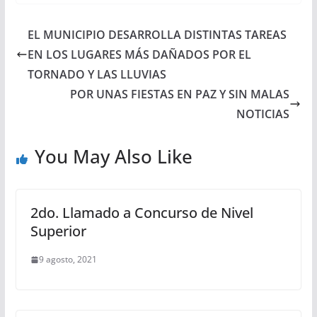
at
c
itt
ss
ar
s
e
er
e
e
EL MUNICIPIO DESARROLLA DISTINTAS TAREAS
A
b
n
EN LOS LUGARES MÁS DAÑADOS POR EL
p
o
g
TORNADO Y LAS LLUVIAS
p
o
er
POR UNAS FIESTAS EN PAZ Y SIN MALAS
NOTICIAS
k
You May Also Like
2do. Llamado a Concurso de Nivel
Superior
9 agosto, 2021