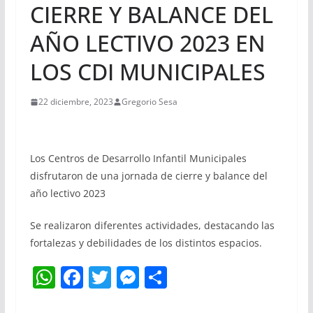
CIERRE Y BALANCE DEL
AÑO LECTIVO 2023 EN
LOS CDI MUNICIPALES
22 diciembre, 2023
Gregorio Sesa
Los Centros de Desarrollo Infantil Municipales
disfrutaron de una jornada de cierre y balance del
año lectivo 2023
Se realizaron diferentes actividades, destacando las
fortalezas y debilidades de los distintos espacios.
W
F
T
M
S
h
a
w
e
h