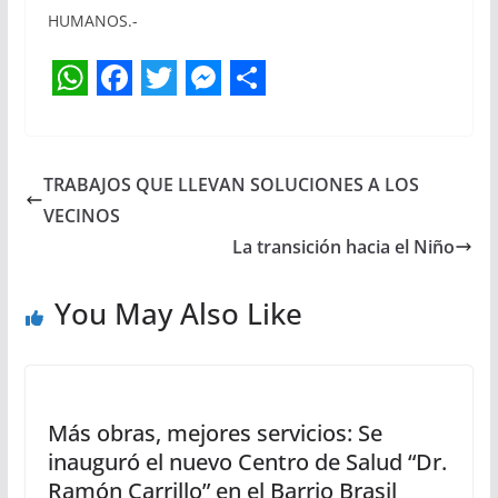
HUMANOS.-
W
F
T
M
S
h
a
w
e
h
a
c
i
s
a
TRABAJOS QUE LLEVAN SOLUCIONES A LOS
t
e
t
s
r
VECINOS
s
b
t
e
e
La transición hacia el Niño
A
o
e
n
You May Also Like
p
o
r
g
p
k
e
r
Más obras, mejores servicios: Se
inauguró el nuevo Centro de Salud “Dr.
Ramón Carrillo” en el Barrio Brasil