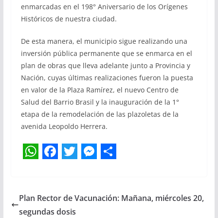
enmarcadas en el 198° Aniversario de los Orígenes
Históricos de nuestra ciudad.
De esta manera, el municipio sigue realizando una
inversión pública permanente que se enmarca en el
plan de obras que lleva adelante junto a Provincia y
Nación, cuyas últimas realizaciones fueron la puesta
en valor de la Plaza Ramírez, el nuevo Centro de
Salud del Barrio Brasil y la inauguración de la 1°
etapa de la remodelación de las plazoletas de la
avenida Leopoldo Herrera.
W
F
T
M
S
h
a
w
e
h
a
c
i
s
a
Plan Rector de Vacunación: Mañana, miércoles 20,
t
e
t
s
r
segundas dosis