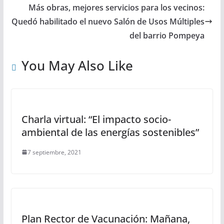
s
b
t
e
e
Más obras, mejores servicios para los vecinos:
Quedó habilitado el nuevo Salón de Usos Múltiples
A
o
e
n
del barrio Pompeya
p
o
r
g
p
k
e
You May Also Like
r
Charla virtual: “El impacto socio-
ambiental de las energías sostenibles”
7 septiembre, 2021
Plan Rector de Vacunación: Mañana,