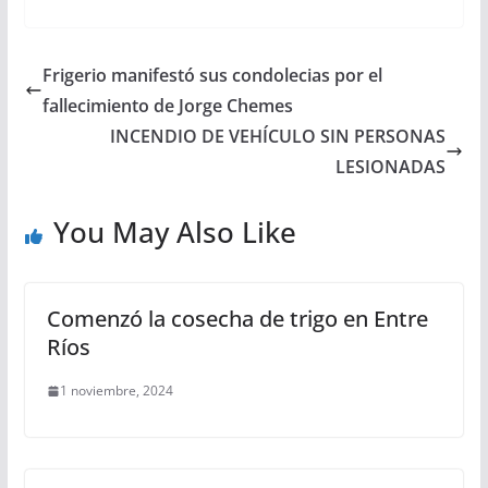
W
F
T
M
S
h
a
w
e
h
a
c
i
s
a
Frigerio manifestó sus condolecias por el
t
e
t
s
r
fallecimiento de Jorge Chemes
s
b
t
e
e
INCENDIO DE VEHÍCULO SIN PERSONAS
LESIONADAS
A
o
e
n
p
o
r
g
You May Also Like
p
k
e
r
Comenzó la cosecha de trigo en Entre
Ríos
1 noviembre, 2024