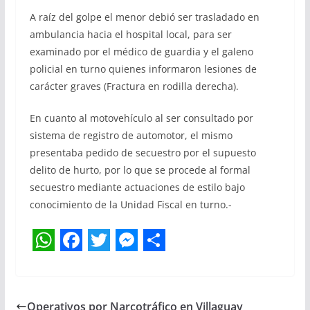
A raíz del golpe el menor debió ser trasladado en
ambulancia hacia el hospital local, para ser
examinado por el médico de guardia y el galeno
policial en turno quienes informaron lesiones de
carácter graves (Fractura en rodilla derecha).
En cuanto al motovehículo al ser consultado por
sistema de registro de automotor, el mismo
presentaba pedido de secuestro por el supuesto
delito de hurto, por lo que se procede al formal
secuestro mediante actuaciones de estilo bajo
conocimiento de la Unidad Fiscal en turno.-
W
F
T
M
S
h
a
w
e
h
a
c
i
s
a
Operativos por Narcotráfico en Villaguay