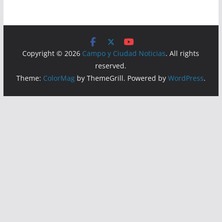
Copyright © 2026
Campo y Ciudad Noticias
. All rights
reserved.
Theme:
ColorMag
by ThemeGrill. Powered by
WordPress
.