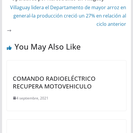
t
e
t
s
r
Villaguay lidera el Departamento de mayor arroz en
s
b
t
e
e
general-la producción creció un 27% en relación al
A
o
e
n
ciclo anterior
p
o
r
g
p
k
e
You May Also Like
r
COMANDO RADIOELÉCTRICO
RECUPERA MOTOVEHICULO
4 septiembre, 2021