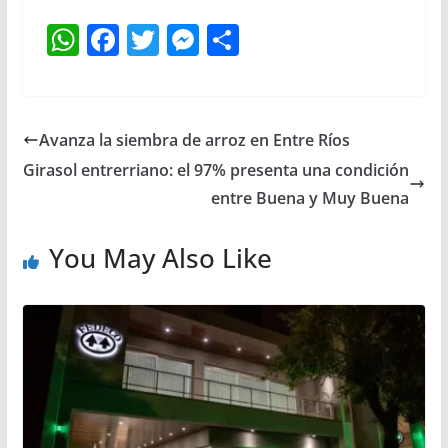
W
F
T
M
S
h
a
w
e
h
at
c
itt
ss
ar
s
e
er
e
e
Avanza la siembra de arroz en Entre Ríos
A
b
n
Girasol entrerriano: el 97% presenta una condición
p
o
g
entre Buena y Muy Buena
p
o
er
You May Also Like
k