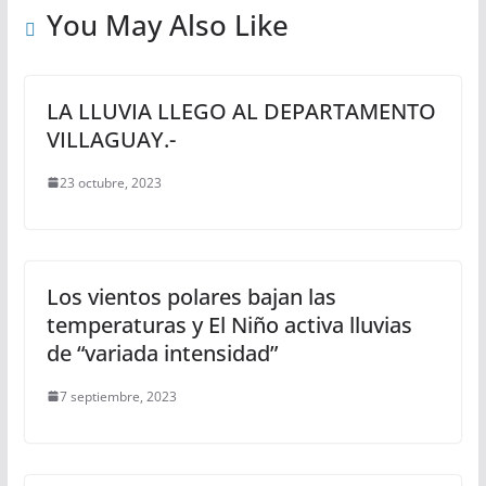
p
k
e
You May Also Like
r
LA LLUVIA LLEGO AL DEPARTAMENTO
VILLAGUAY.-
23 octubre, 2023
Los vientos polares bajan las
temperaturas y El Niño activa lluvias
de “variada intensidad”
7 septiembre, 2023