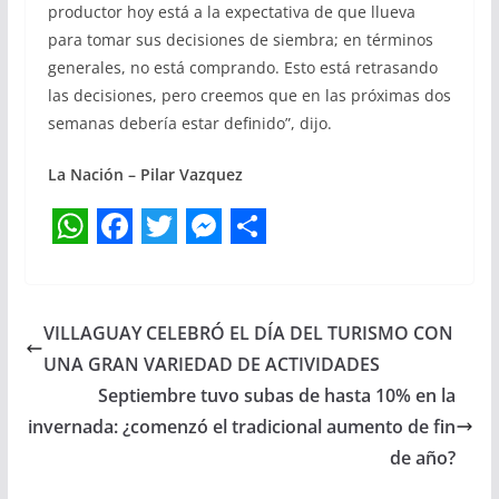
productor hoy está a la expectativa de que llueva
para tomar sus decisiones de siembra; en términos
generales, no está comprando. Esto está retrasando
las decisiones, pero creemos que en las próximas dos
semanas debería estar definido”, dijo.
La Nación – Pilar Vazquez
W
F
T
M
S
h
a
w
e
h
a
c
i
s
a
VILLAGUAY CELEBRÓ EL DÍA DEL TURISMO CON
t
e
t
s
r
UNA GRAN VARIEDAD DE ACTIVIDADES
s
b
t
e
e
Septiembre tuvo subas de hasta 10% en la
invernada: ¿comenzó el tradicional aumento de fin
A
o
e
n
de año?
p
o
r
g