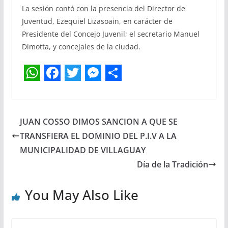
La sesión contó con la presencia del Director de
Juventud, Ezequiel Lizasoain, en carácter de
Presidente del Concejo Juvenil; el secretario Manuel
Dimotta, y concejales de la ciudad.
W
F
T
M
S
h
a
w
e
h
a
c
i
s
a
JUAN COSSO DIMOS SANCION A QUE SE
t
e
t
s
r
TRANSFIERA EL DOMINIO DEL P.I.V A LA
s
b
t
e
e
MUNICIPALIDAD DE VILLAGUAY
Día de la Tradición
A
o
e
n
p
o
r
g
You May Also Like
p
k
e
r