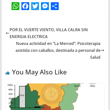
W
F
T
M
S
h
a
w
e
h
a
c
i
s
a
POR EL VUERTE VIENTO, VILLA CALRA SIN
t
e
t
s
r
ENERGIA ELECTRICA
s
b
t
e
e
Nueva actividad en “La Merced”: Psicoterapia
asistida con caballos, destinada a personal de
A
o
e
n
Salud
p
o
r
g
p
k
e
You May Also Like
r